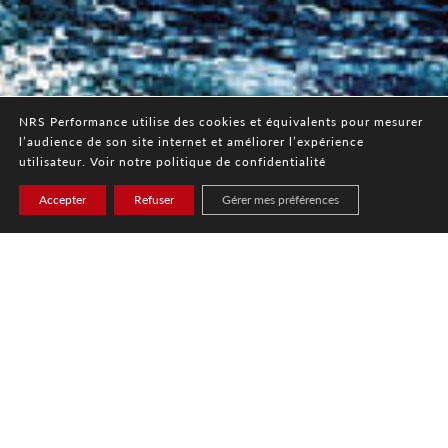
NRS Performance utilise des cookies et équivalents pour mesurer
l’audience de son site internet et améliorer l’expérience
utilisateur. Voir notre politique de confidentialité
Accepter
Refuser
Gérer mes préférences
NOS SERVICES
Partenaire dans le développement et l’organisation de votre start-
up/ entreprise
Partenaire dans la gestion de vos projets les plus fous!